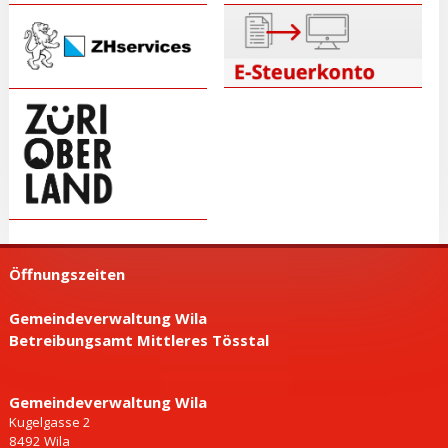
Öffnungszeiten
Gemeindeverwaltung Wila
Betreibungsamt Mittleres Tösstal
Gemeinde­verwaltung Wila
Kugelgasse 2
8492 Wila