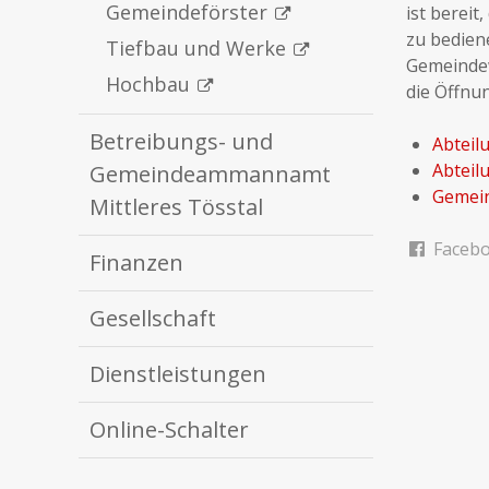
Gemeindeförster
ist bereit
zu bedien
Tiefbau und Werke
Gemeindew
Hochbau
die Öffnu
Betreibungs- und
Abteil
Abteil
Gemeindeammannamt
Gemein
Mittleres Tösstal
Faceb
Finanzen
Gesellschaft
Dienstleistungen
Online-Schalter