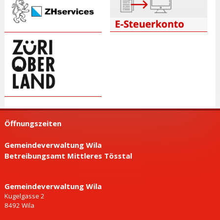
Öffnungszeiten
Gemeindeverwaltung Wila
Betreibungsamt Mittleres Tösstal
Gemeinde­verwaltung Wila
Kugelgasse 2
8492 Wila