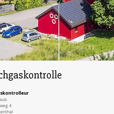
hgaskontrolle
skontrolleur
raub
fweg 4
enthal