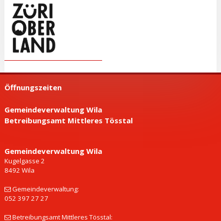
Öffnungszeiten
Gemeindeverwaltung Wila
Betreibungsamt Mittleres Tösstal
Gemeinde­verwaltung Wila
Kugelgasse 2
8492 Wila
Gemeindeverwaltung:
052 397 27 27
Betreibungsamt Mittleres Tösstal: