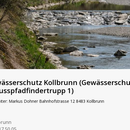
wässerschutz Kollbrunn (Gewässerschu
usspfadfindertrupp 1)
eiter: Markus Dohner Bahnhofstrasse 12 8483 Kollbrunn
brunn
17 50 05