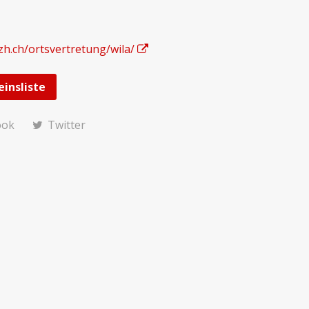
zh.ch/ortsvertretung/wila/
einsliste
ook
Twitter