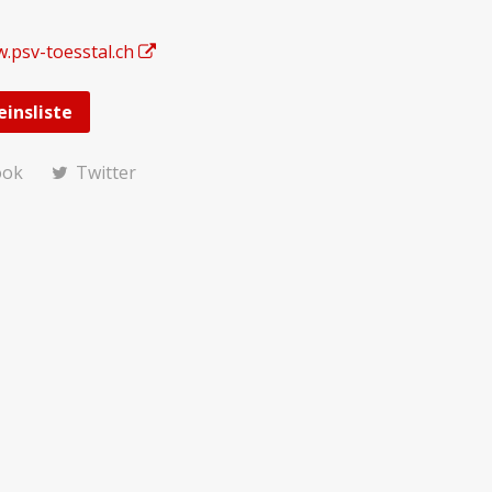
w.psv-toesstal.ch
einsliste
ook
Twitter