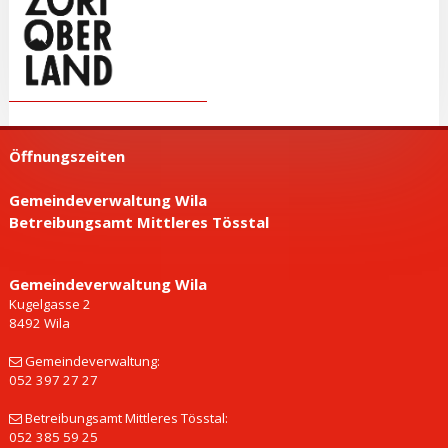
Öffnungszeiten
Gemeindeverwaltung Wila
Betreibungsamt Mittleres Tösstal
Gemeinde­verwaltung Wila
Kugelgasse 2
8492 Wila
Gemeindeverwaltung:
052 397 27 27
Betreibungsamt Mittleres Tösstal:
052 385 59 25